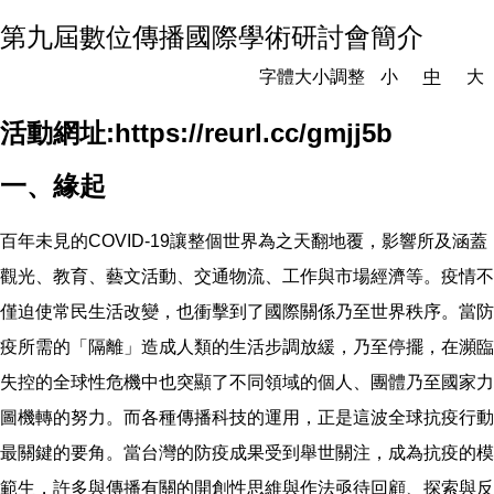
第九屆數位傳播國際學術研討會簡介
字體大小調整
小
中
大
活動網址:
https://reurl.cc/gmjj5b
一、緣起
百年未見的COVID-19讓整個世界為之天翻地覆，影響所及涵蓋
觀光、教育、藝文活動、交通物流、工作與市場經濟等。疫情不
僅迫使常民生活改變，也衝擊到了國際關係乃至世界秩序。當防
疫所需的「隔離」造成人類的生活步調放緩，乃至停擺，在瀕臨
失控的全球性危機中也突顯了不同領域的個人、團體乃至國家力
圖機轉的努力。而各種傳播科技的運用，正是這波全球抗疫行動
最關鍵的要角。當台灣的防疫成果受到舉世關注，成為抗疫的模
範生，許多與傳播有關的開創性思維與作法亟待回顧、探索與反