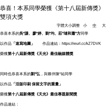
恭喜！本系同學榮獲《第十八屆新傳獎》
雙項大獎
字體大小調整
小
中
大
恭喜本系的
吳*謙、廖*婷、劉*均、莊*璉和蕭*方
同學
以作品
「速寫地圖」
作品連結：
https://reurl.cc/kZ7DVK
榮獲
第十八屆新傳獎《天光》最佳融媒體獎
同時也恭喜本系的
劉*弘
，與夥伴陳*祐同學
以作品
「活版印刷 保留文字的重量」
榮獲
第十八屆新傳獎《天光》最佳專題新聞獎
作品連結：