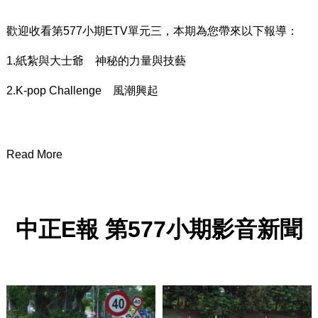
歡迎收看第577小期ETV單元三，本期為您帶來以下報導：
1.紙紮與大士爺 神秘的力量與技藝
2.K-pop Challenge 風潮興起
Read More
中正
E
報
第
577
小期影音新聞