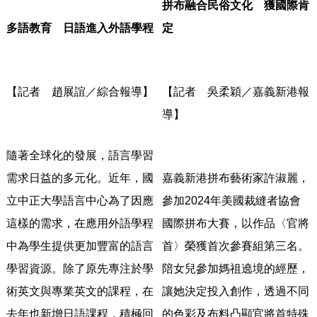
拼布融合民俗文化 獲國際肯
多語教育 日語進入外語學程
定
【記者 趙展誼／綜合報導】
【記者 吳柔穎／嘉義新港報
導】
隨著全球化的發展，語言學習
需求日益的多元化。近年，
國
嘉義新港拼布藝術家許淑麗，
立中正大學語言中心為了因應
參加2024年美國裁縫者協會
這樣的需求，
在應用外語學程
國際拼
布大賽，以作品〈官將
中為學生提供更加豐富的語言
首〉榮獲首次參賽組第三名。
學習資源。
除了原先專注於學
陪女兒參加媽祖遶境的經歷，
術英文與專業英文的課程，
在
讓她決定投入創作，
透過不同
去年也新增日語課程，積極回
的色彩及布料凸顯官將首特殊