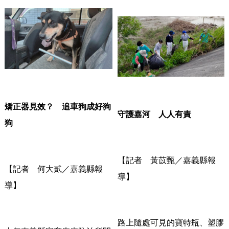
矯正器見效？ 追車狗成好狗
守護嘉河 人人有責
狗
【記者 黃苡甄／嘉義縣報
【記者 何大貳／嘉義縣報
導】
導】
路上隨處可見的寶特瓶、塑膠