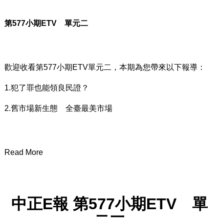
第
577
小期
ETV
單元二
歡迎收看第577小期ETV單元二，本期為您帶來以下報導：
1.犯了罪也能領良民證？
2.舊市場新生態 全臺最美市場
Read More
中正
E
報
第
577
小期
ETV
單