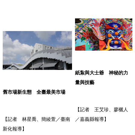
紙紮與大士爺 神秘的力
量與技藝
舊市場新生態 全臺最美市場
【記者 王艾珍、廖欐人
【記者 林星喬、簡綾萱／臺南
／嘉義縣報導】
新化報導】