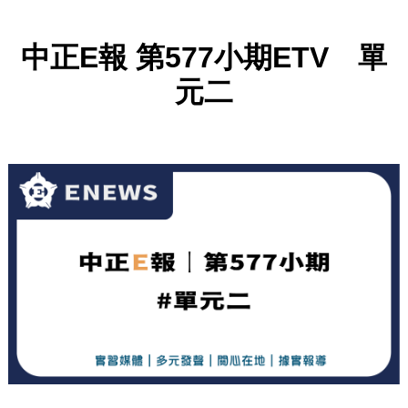
中正
E
報
第
577
小期
ETV
單
元二