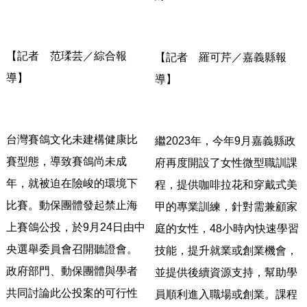
【記者 范瑈芸／綜合報
【記者 羅可芹／嘉義縣報
導】
導】
台灣賽鴿文化未建構健康比
繼2023年，今年9月嘉義縣政
賽型態，導致賽鴿尚未成
府再度開設了女性微型職訓課
年，
就被迫在險峻的環境下
程，
提供咖啡拉花和穿戴式美
比賽。動保團體發起禁止海
甲的專業訓練，針對需兼顧家
上賽鴿公投，於9
月24日由中
庭的女性，4
8小時內快速學習
央選舉委員會召開聽證會。
技能，提升就業或創業機會，
政府部門、
動保團體與學者
並提供後續資源支持，幫助學
共同討論此公投案的可行性
員順利進入職場或創業。
課程