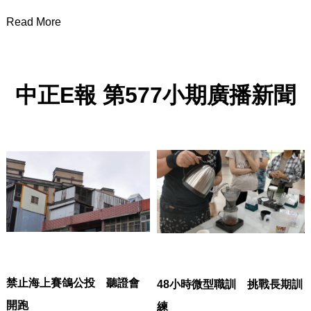
Read More
中正
E
報
第
577
小期廣播新聞
禁止海上賽鴿公投 聽證會
48
小時微型職訓 挑戰長期訓
開跑
練