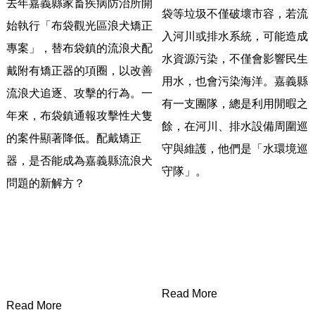
去年嘉義縣家畜疾病防治所開
袋等垃圾不僅破壞市容，
若流
始執行「布袋觀光區浪犬矯正
入河川或排水系統，可能造成
專案」，
替布袋鎮的流浪犬配
水資源污染，
不僅會影響民生
戴附有矯正器的項圈，以改善
用水，也會污染海洋。嘉義縣
流浪犬追逐、
攻擊的行為。一
有一支團隊，
總是利用閒暇之
年來，布袋鎮通報攻擊性犬隻
餘，在河川、排水設備周圍巡
的案件顯著降低。
配戴矯正
守與維護，他們是「
水環境巡
器，是否能成為嘉義縣流浪犬
守隊」。
問題的新解方？
Read More
Read More