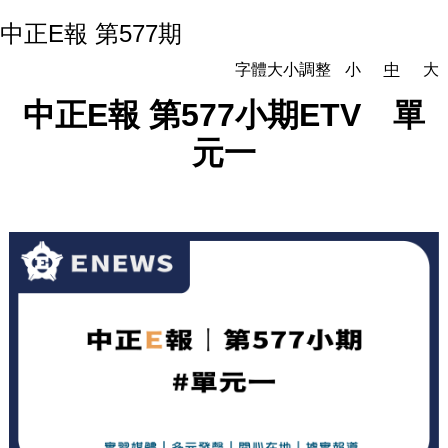
中正E報 第577期
字體大小調整
小
中
大
中正
E
報
第
577
小期
ETV
單
元一