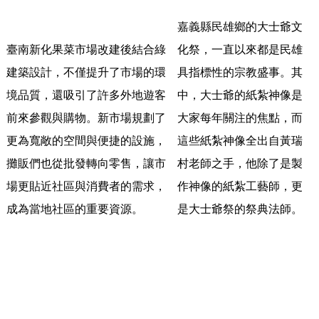
嘉義縣民雄鄉的大士爺文
臺南新化果菜市場改建後結合綠
化祭，
一直以來都是民雄
建築設計，
不僅提升了市場的環
具指標性的宗教盛事。其
境品質，
還吸引了許多外地遊客
中，
大士爺的紙紮神像是
前來參觀與購物。
新市場規劃了
大家每年關注的焦點，
而
更為寬敞的空間與便捷的設施，
這些紙紮神像全出自黃瑞
攤販們也從批發轉向零售，讓市
村老師之手，
他除了是製
場更貼近社區與消費者的需求，
作神像的紙紮工藝師，更
成為當地社區的重要資源。
是大士爺祭的祭典法師。