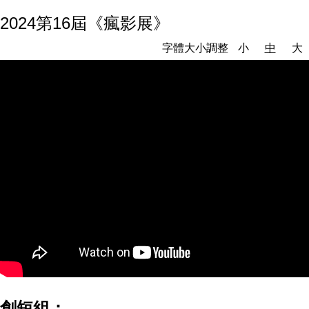
2024第16屆《瘋影展》
字體大小調整
小
中
大
創短組：