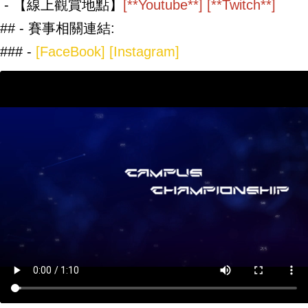
- 【線上觀賞地點】
[**
Youtube
**] [**
Twitch
**]
## - 賽事相關連結:
### -
[F
aceBook
] [
Instagram
]