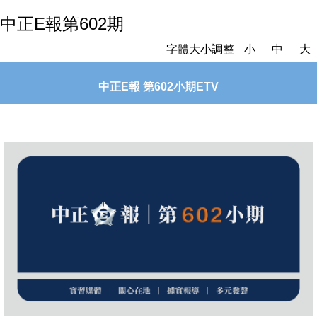
中正E報第602期
字體大小調整
小
中
大
中正
E
報
第
602
小期
ETV