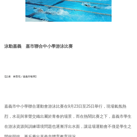
泳動嘉義 嘉市聯合中小學游泳比賽
【記者 林育瑄／嘉義市報導】
嘉義市中小學聯合運動會游泳比賽在
9
月
23
日至
25
日舉行，
現場氣氛熱
烈，水花與掌聲交織出屬於青春的場景，
而在熱鬧比賽之下，
嘉義市學生
在游泳資源與訓練環境問題也逐漸浮出水面，
讓這場運動會不僅是學生之
間的競技，
更反應出嘉義市體育教育現況。