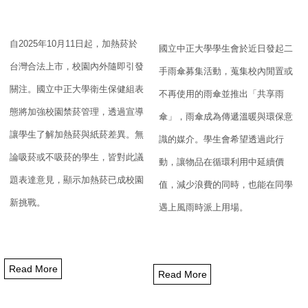
自
2025
年
10
月
11
日起，加熱菸於
國立中正大學學生會於近日發起二
台灣合法上市，
校園內外隨即引發
手雨傘募集活動，
蒐集校內閒置或
關注。
國立中正大學衛生保健組表
不再使用的雨傘並推出「共享雨
態將加強校園禁菸管理，
透過宣導
傘」，
雨傘成為傳遞溫暖與環保意
讓學生了解加熱菸與紙菸差異。無
識的媒介。學生會希望透過此行
論吸菸或不吸菸的學生，
皆對此議
動，
讓物品在循環利用中延續價
題表達意見，顯示加熱菸已成校園
值，減少浪費的同時，
也能在同學
新挑戰。
遇上風雨時派上用場。
Read More
Read More