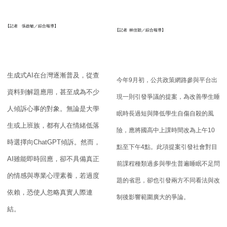
【記者 張啟敏／綜合報導】
【記者
林佳穎／綜合報導】
生成式
AI
在台灣逐漸普及，從查
今年
9
月初，公共政策網路參與平台出
資料到解題應用，
甚至成為不少
現一則引發爭議的提案，
為改善學生睡
人傾訴心事的對象。無論是大學
眠時長過短與降低學生自傷自殺的風
生或上班族，
都有人在情緒低落
險，
應將國高中上課時間改為上午
10
時選擇向
ChatGPT
傾訴。然而，
點至下午
4
點。
此項提案引發社會對目
AI
雖能即
時回應，卻不具備真正
前課程種類過多與學生普遍睡眠不足問
的情感與專業心理素養，若過度
題的省
思，卻也引發兩方不同看法與改
依賴，
恐使人忽略真實人際連
制後影響範圍廣大的爭論。
結。