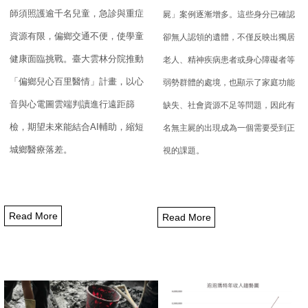
師須照護逾千名兒童，
急診與重症
屍」案例逐漸增多。
這些身分已確認
資源有限，偏鄉交通不便，使學童
卻無人認領的遺體，不僅反映出獨居
健康面臨挑戰。
臺大雲林分院推動
老人、
精神疾病患者或身心障礙者等
「偏鄉兒心百里醫情」計畫，
以心
弱勢群體的處境，
也顯示了家庭功能
音與心電圖雲端判讀進行遠距篩
缺失、社會資源不足等問題，
因此有
檢，期望未來能結合
AI
輔助，
縮短
名無主屍的出現成為一個需要受到正
城鄉醫療落差。
視的課題。
Read More
Read More