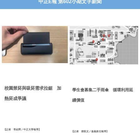
中正
E
報
第
602
小期文字新聞
校園禁菸與吸菸需求拉鋸 加
學生會募集二手雨傘 循環利用延
熱菸成爭議
續價值
【記者 李紹齊／中正大學報導】
【記者 鄧凱文／嘉義新北報導】