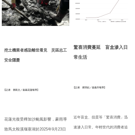
驚喜消費蔓延 盲盒滲入日
挖土機業者感染離世看見 災區志工
常生活
安全隱憂
【記者 羅琪鈺／嘉義市報導】
【記者 鄧凱文／嘉義花蓮報導】
近年盲盒、扭蛋等「驚喜消費」迅
花蓮光復受樺加沙颱風影響，豪雨導
速滲入日常。
年輕世代的消費者追
致馬太鞍溪堰塞湖於
2025
年
9
月
23
日