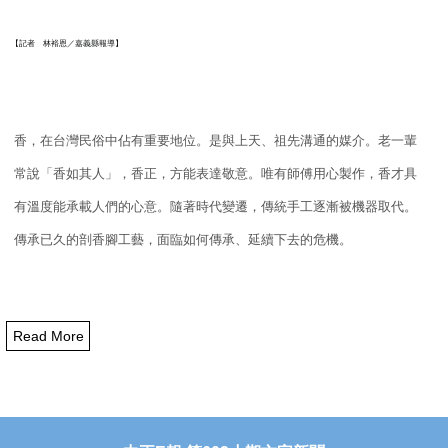
【記者 林裕恩／嘉義縣報導】
香，在台灣民俗中佔有重要地位。是與上天、祖先溝通的媒介。
老一輩
常說「香如其人」，香正，方能表達敬意。
唯有師傅用心製作，香才具
有溫度能承載人們的心意。
隨著時代變遷，傳統手工逐漸被機器取代。
傳承已久的剖香腳工藝，
面臨如何傳承、延續下去的危機。
Read More