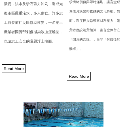
求情緒價值與即時滿足，
讓盲盒成
潰堤，洪水及砂石強力沖刷，造成光
為兼具娛樂與收藏的文化符號。然
復市區嚴重淹水，
多人傷亡。許多志
而，
過度投入恐帶來財務壓力，消
工自發前往災區協助救災，
一名挖土
費者應設消費預算，讓盲盒停留在
機業者因腳部刺傷感染敗血症離世，
「
開盒的喜悅」，而非「付錢後的
也讓志工安全的議題浮上檯面。
懊悔」。
Read More
Read More