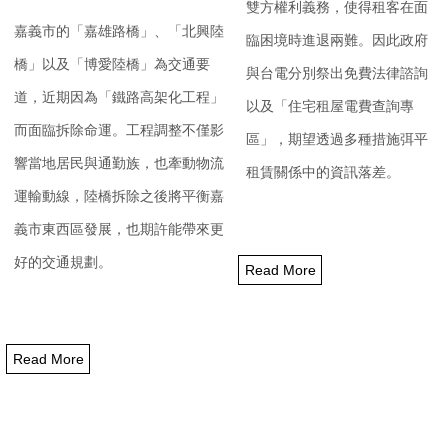
雙方權利義務，
使得租客在面
嘉義市的「嘉雄路橋」、「北興陸
臨困境時進退兩難。
因此政府
橋」以及「博愛陸橋」
為交通要
與台電分別祭出免費法律諮詢
道，近期因為「鐵路高架化工程」
以及「
住宅租屋電費查詢專
而面臨拆除命運。
工程調整不僅影
區」，
期望透過多種措施弭平
響當地居民與通勤族，也牽動物流
租賃關係中的資訊落差。
運輸動線，
陸橋拆除之後將平衡嘉
義市東西區發展，
也期許能帶來更
好的交通規劃。
Read More
Read More