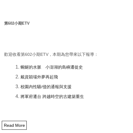
第
602
小期
ETV
歡迎收看第
602
小期
ETV
，本期為您帶來以下報導：
蜿蜒的水脈 小澎湖的島嶼遷徙史
戴資穎場外夢再起飛
校園內性騷
/
侵的通報與支援
將軍府遷台
跨越時空的古建築重生
Read More