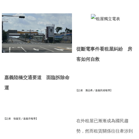
從斷電事件看租屋糾紛 房
客如何自救
嘉義陸橋交通要道 面臨拆除命
運
【記者 潘品希／嘉義民雄報導】
【記者 張蘊安／嘉義市報導】
在外租屋已漸漸成為國民趨
勢，
然而租賃關係往往牽涉到