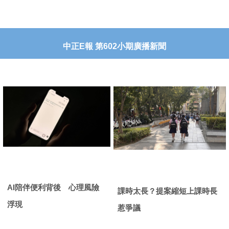
中正
E
報
第
602
小期廣播新聞
AI
陪伴便利背後 心理風險
課時太長？提案縮短上課時長
浮現
惹爭議