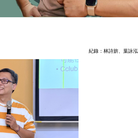
紀錄：林詩旂、葉詠泓