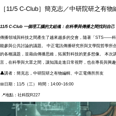
［11/5 C-Club］簡克志／中研院研
11/5 C-Club 一個理工腦的文組魂：在科學與傳播之間找到自己
傳播領域與科技之間產生了越來越多的交會，隨著「STS——
能參與公共討論的議題。 中正電訊傳播研究所與文學院哲學所
的各種議題，並藉由傳播思維，拓展對科技的更多想像。 本次
言，在科學與大眾之間，讓知識走進日常視野，也在專長與興趣
👤
講者：簡克志，中研院研之有物編輯、中正電傳所所友
📅日期：11/5（三） 時間：14:00~16:00
📍地點：社科院R227