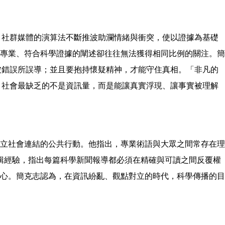
。社群媒體的演算法不斷推波助瀾情緒與衝突，使以證據為基礎
專業、符合科學證據的闡述卻往往無法獲得相同比例的關注。簡
被錯誤所誤導；並且要抱持懷疑精神，才能守住真相。「非凡的
 社會最缺乏的不是資訊量，而是能讓真實浮現、讓事實被理解
立社會連結的公共行動。他指出，專業術語與大眾之間常存在理
輯經驗，指出每篇科學新聞報導都必須在精確與可讀之間反覆權
心。簡克志認為，在資訊紛亂、觀點對立的時代，科學傳播的目