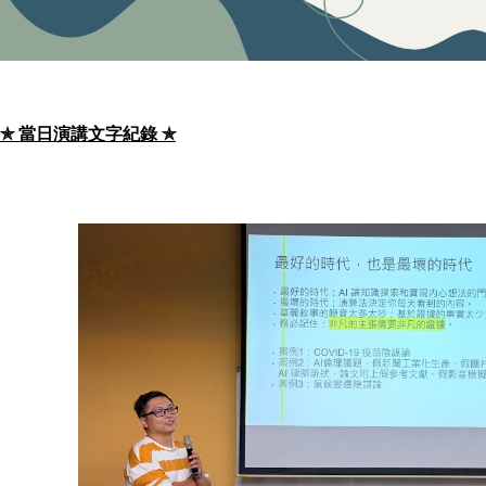
✯
當日演講文字紀錄 ✯