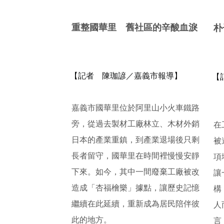
重整國華里 舊社區的辛酸血淚
朴
【記者 陳珈諺／嘉義市報導】
【
嘉義市國華里位於阿里山小火車鐵路
旁，從過去製材工廠林立、
木材外銷
在
日本的產業重鎮，到產業退場後只剩
被
長者留守，
國華里在時間裡慢慢安靜
項
下來。如今，其中一間廢棄工廠被改
讓
造成「
杏福檜樂」據點，讓歷史記憶
構
繼續在此延續，
重新成為居民陪伴彼
人
此的地方。
言