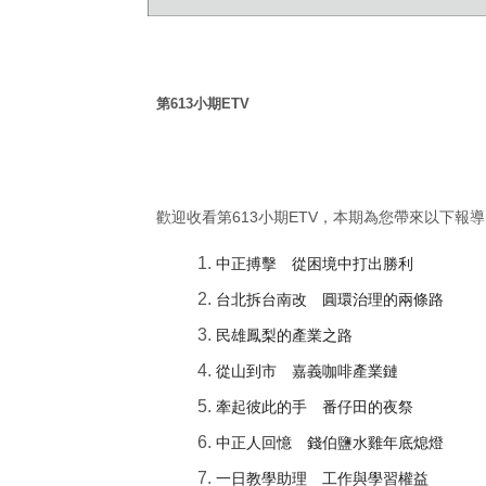
第
613
小期
ETV
歡迎收看第
613
小期
ETV
，本期為您帶來以下報導
中正搏擊 從困境中打出勝利
台北拆台南改 圓環治理的兩條路
民雄鳳梨的產業之路
從山到市 嘉義咖啡產業鏈
牽起彼此的手 番仔田的夜祭
中正人回憶 錢伯鹽水雞年底熄燈
一日教學助理 工作與學習權益