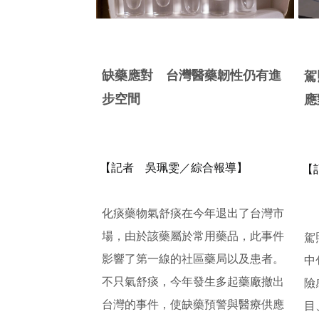
缺藥應對 台灣醫藥韌性仍有進
駕
步空間
應
【記者 吳珮雯／綜合報導】
【
化痰藥物氣舒痰在今年退出了台灣市
場，由於該藥屬於常用藥品，
此事件
駕
影響了第一線的社區藥局以及患者。
中
不只氣舒痰，
今年發生多起藥廠撤出
險
台灣的事件，
使缺藥預警與醫療供應
目