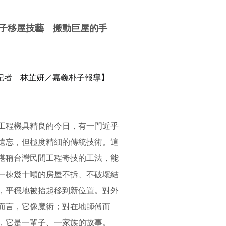
子移屋技藝 搬動巨屋的手
記者
林芷妍／嘉義朴子報導】
工程機具精良的今日，有一門近乎
遺忘，
但極度精細的傳統技術。這
堪稱台灣民間工程奇技的工法，
能
一棟幾十噸的房屋不拆、不破壞結
，
平穩地被抬起移到新位置。對外
而言，它像魔術；
對在地師傅而
，它是一輩子、一家族的故事。