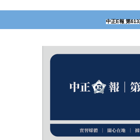
中正
E
報
第
613