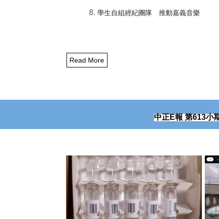
學生自組經紀團隊 推動嘉義音樂
Read More
中正
E
報
第
613
小