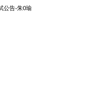
公告-朱0瑜