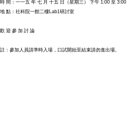
時 間：一一五 年 七 月 十五 日（星期三） 下午 1:00 至 3:00
地 點：社科院一館二樓Lab1研討室
歡 迎 參 加 討 論
註：參加人員請準時入場，口試開始至結束請勿進出場。