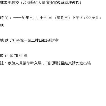
林果葶教授（台灣藝術大學廣播電視系助理教授）
時 間： 一一五 年 七 月 十五 日 （星期三）下午 3：00 至 5：
00
地 點：社科院一館二樓Lab1研討室
歡 迎 參 加 討 論
註：參加人員請準時入場，口試開始至結束請勿進出場