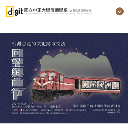
跳
到
主
要
內
容
區