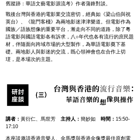
舊蹤跡：華語文藝電影源流考》作者蒲鋒對談。
戰後台灣與香港的電影業交流密切，經典如《梁山伯與祝
英台》、《龍門客棧》為兩地影迷津津樂道。但電影作為
國族／語族想像的重要平台，漸走向不同的道路，除了粵
語電影與國語電影各有訴求，八○年代也各有流行的庶民題
材，伴隨面向跨域市場的大型製作，為華語電影奠下基
礎。兩地影人與影迷的交流，既心領神會也在合作上切
瑳，是本場次的主題。
講者：
黃衍仁、馬世芳
主持人：
簡妙如
時間：
15:50-
17:10
本座談邀請香港音樂人、金馬獎與香港金像獎最佳原創電