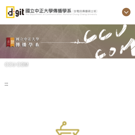
跳
到
主
要
內
容
區
CCU COM
:::