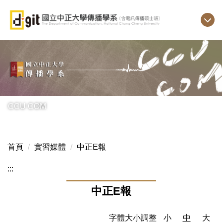
跳
到
主
要
內
容
區
CCU COM
首頁
實習媒體
中正E報
:::
中正E報
字體大小調整
小
中
大