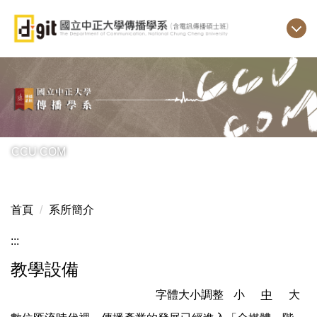
跳
到
主
要
內
容
區
CCU COM
首頁
系所簡介
:::
教學設備
字體大小調整
小
中
大