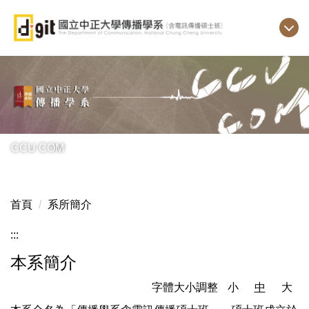
跳
到
主
要
內
容
區
CCU COM
首頁
系所簡介
:::
本系簡介
字體大小調整
小
中
大