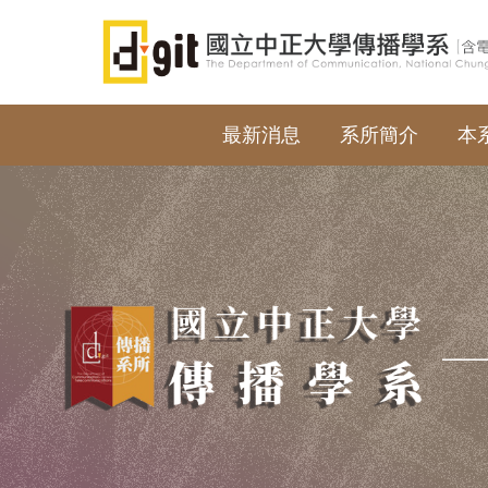
跳
到
主
要
內
最新消息
系所簡介
本
容
區