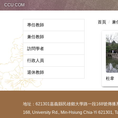
CCU COM
首頁
兼
專任教師
兼任教師
訪問學者
行政人員
退休教師
杜韋
地址：621301嘉義縣民雄鄉大學路一段168號傳播
168, University Rd., Min-Hsiung Chia-Yi 621301, T