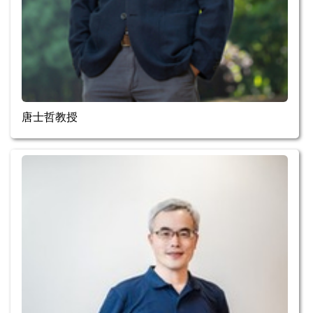
唐士哲教授