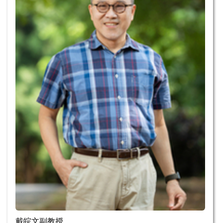
戴皖文副教授