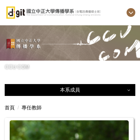
跳
到
主
要
內
容
區
CCU COM
本系成員
專任教師
首頁
專任教師
兼任教師
訪問學者