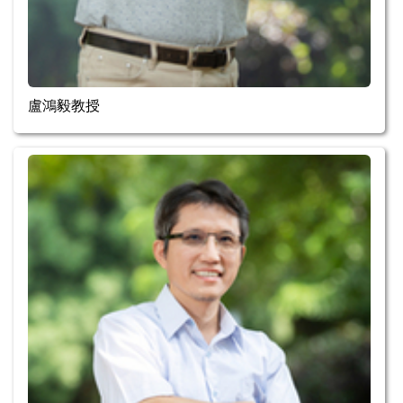
盧鴻毅教授