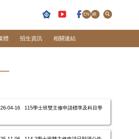
EN
網
站
導
覽
媒體
招生資訊
相關連結
026-04-16
115學士班雙主修申請標準及科目學
025-11-06
114-2學士班雙主修申請已額滿公告