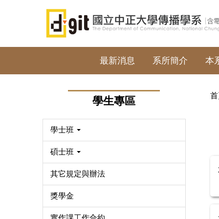
跳
到
主
要
內
最新消息
系所簡介
本
容
區
首
學生專區
學士班
碩士班
其它規定與辦法
獎學金
實作課工作合約