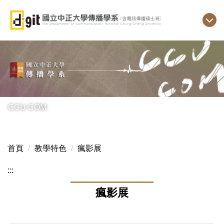
跳
到
主
要
內
容
區
CCU COM
首頁
教學特色
瘋影展
:::
瘋影展