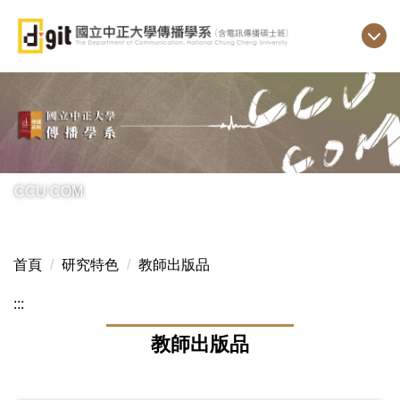
跳
到
主
要
內
容
區
CCU COM
首頁
研究特色
教師出版品
:::
教師出版品