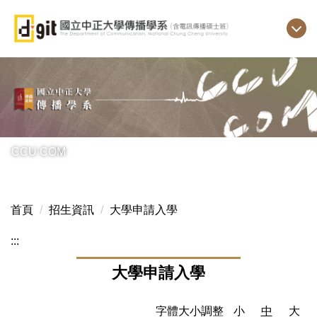
跳
到
主
要
內
容
區
CCU COM
首頁
招生資訊
大學申請入學
:::
大學申請入學
字體大小調整
小
中
大