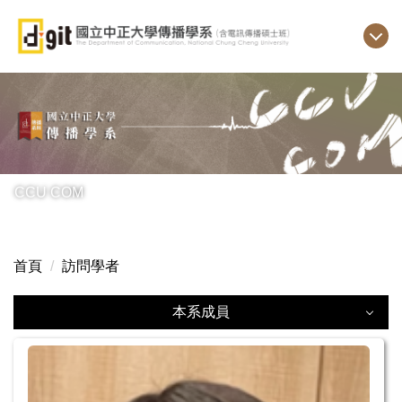
跳
到
主
要
內
容
區
CCU COM
首頁
訪問學者
本系成員
專任教師
兼任教師