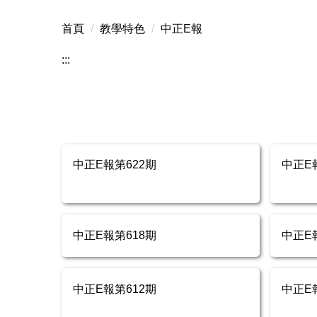
首頁
教學特色
中正E報
:::
中正E報第622期
中正E
中正E報第618期
中正E
中正E報第612期
中正E