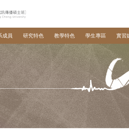
系成員
研究特色
教學特色
學生專區
實習