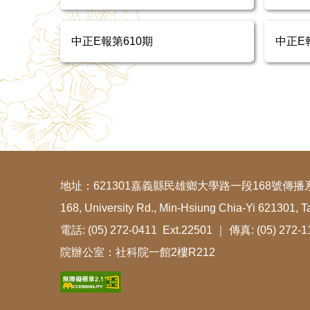
中正E報第610期
中正E
地址：621301嘉義縣民雄鄉大學路一段168號傳播
168, University Rd., Min-Hsiung Chia-Yi 621301, T
電話: (05) 272-0411 Ext.22501 ｜ 傳真: (05) 272-
院辦公室：社科院一館2樓R212