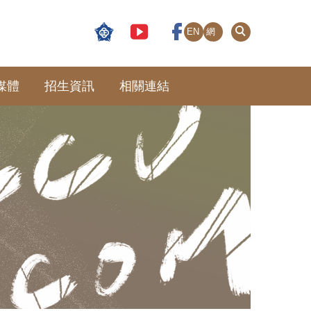
EN
網
站
導
覽
媒體
招生資訊
相關連結