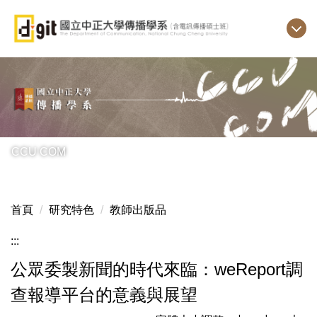
跳
到
主
要
內
容
區
CCU COM
首頁
研究特色
教師出版品
:::
公眾委製新聞的時代來臨：weReport調
查報導平台的意義與展望