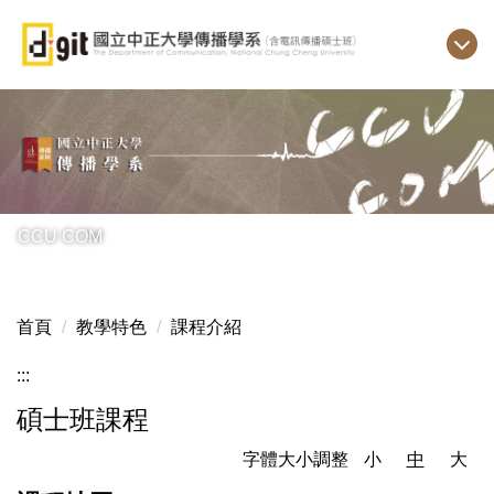
跳
到
主
要
內
容
區
CCU COM
首頁
教學特色
課程介紹
:::
碩士班課程
字體大小調整
小
中
大