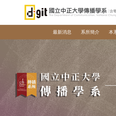
跳
到
主
要
內
最新消息
系所簡介
本
容
區