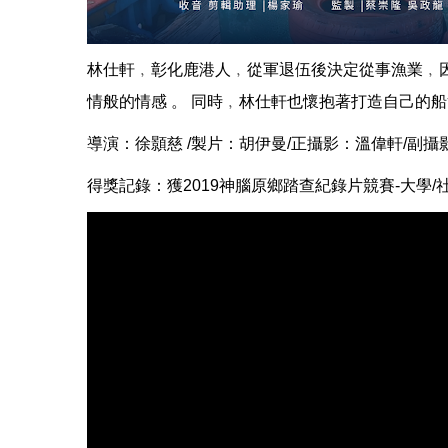
林仕軒﹐彰化鹿港人﹐從軍退伍後決定從事漁業﹐
情般的情感 。 同時﹐林仕軒也懷抱著打造自己的
導演：徐顥慈 /製片：胡伊曼/正攝影：溫偉軒/副
得獎記錄：獲2019神腦原鄉踏查紀錄片競賽-大學/