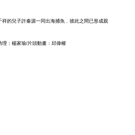
千祥的兒子許秦源一同出海捕魚﹐彼此之間已形成親
輯助理：楊家瑜/片頭動畫：邱偉權