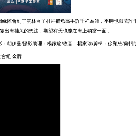
因緣際會到了雲林台子村拜捕魚高手許千祥為師﹐平時也跟著許
船隻出海捕魚的想法﹐期望有天也能在海上獨當一面 。
攝影：胡伊曼/攝影助理：楊家瑜/收音：楊家瑜/剪輯：徐顥慈/剪
社會組 金牌