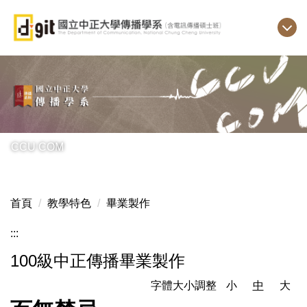
跳
到
主
要
內
容
區
CCU COM
首頁
教學特色
畢業製作
:::
100級中正傳播畢業製作
字體大小調整
小
中
大