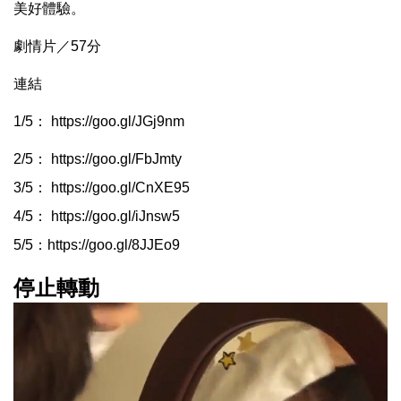
美好體驗。
劇情片／57分
連結
1/5：
https://goo.gl/JGj9nm
2/5：
https://goo.gl/FbJmty
3/5：
https://goo.gl/CnXE95
4/5：
https://goo.gl/iJnsw5
5/5：
https://goo.gl/8JJEo9
停止轉動