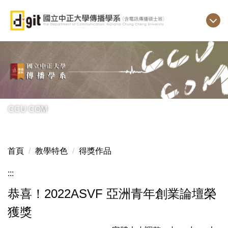
跳
到
主
要
內
容
區
CCU COM
首頁
教學特色
得獎作品
:::
恭喜！2022ASVF 亞洲青年創業論壇榮
獲獎