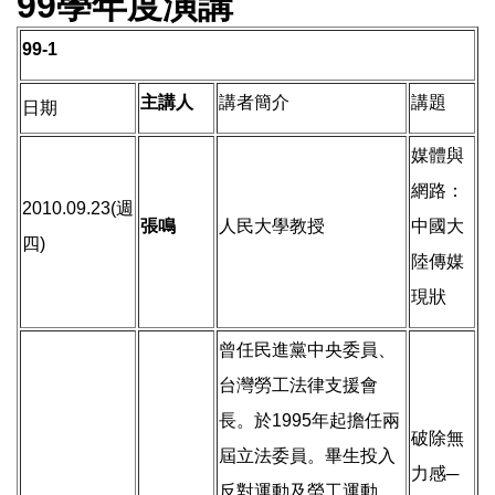
99學年度演講
99-1
主講人
講者簡介
講題
日期
媒體與
網路：
2010.09.23(週
張鳴
人民大學教授
中國大
四)
陸傳媒
現狀
曾任民進黨中央委員、
台灣勞工法律支援會
長。於1995年起擔任兩
破除無
屆立法委員。畢生投入
力感─
反對運動及勞工運動。