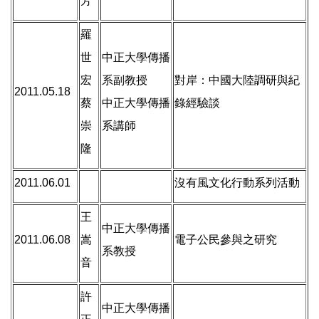
芳
羅
世
中正大學傳播
宏
系副教授
對岸：中國大陸調研與紀
2011.05.18
蔡
中正大學傳播
錄經驗談
崇
系講師
隆
2011.06.01
沒有風文化行動系列活動
王
中正大學傳播
2011.06.08
嵩
電子公民參與之研究
系教授
音
許
中正大學傳播