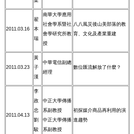
棻
南華大學應用
翟
社會學系暨社
八八風災後山美部落的教
2011.03.16
本
會學研究所教
育、文化及產業重建
瑞
授
黃
中華電信副總
2011.03.23
子
數位匯流解放了什麼？
經理
漢
李
政
中正大學傳播
忠
系副教授
初探媒介商品再利用的演
2011.04.13
劉
中正大學傳播
進趨勢
駿
系副教授