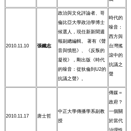
政治與文化評論者、哥
時代的
倫比亞大學政治學博士
噪音：
候選人，現任新新聞週
西方與
報副總編輯。 著有《聲
2010.11.10
張鐵志
台灣搖
音與憤怒》、《反叛的
滾中的
凝視》，剛出版《時代
抗議之
的噪音：從狄倫到U2的
聲
抗議之聲》。
傳媒＝
政府？
中正大學傳播學系副教
一個關
2010.11.17
唐士哲
授
於當代
治理性