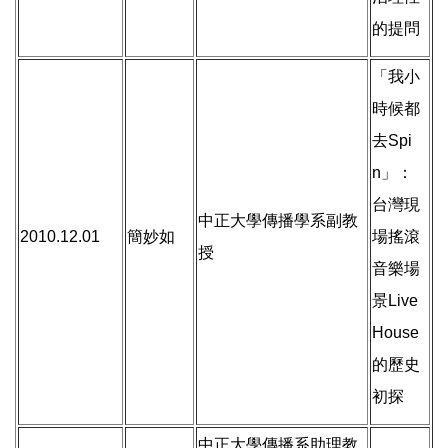
的提問
「我小
時候都
去Spi
n」：
台灣現
中正大學傳播學系副教
2010.12.01
簡妙如
場搖滾
授
音樂場
景Live
House
的歷史
初探
中正大學傳播系助理教