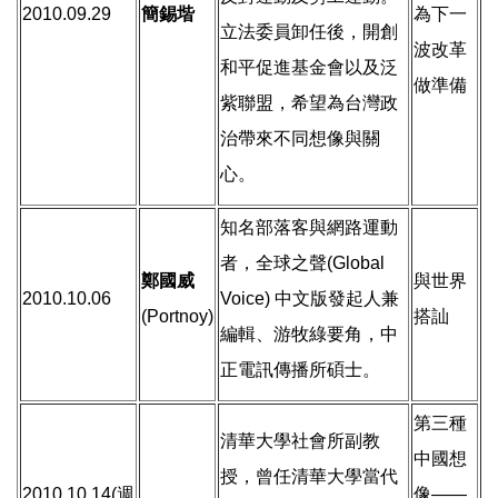
2010.09.29
簡錫堦
為下一
立法委員卸任後，開創
波改革
和平促進基金會以及泛
做準備
紫聯盟，希望為台灣政
治帶來不同想像與關
心。
知名部落客與網路運動
者，全球之聲(Global
鄭國威
與世界
2010.10.06
Voice) 中文版發起人兼
(Portnoy)
搭訕
編輯、游牧綠要角，中
正電訊傳播所碩士。
第三種
清華大學社會所副教
中國想
授，曾任清華大學當代
2010.10.14(週
像——