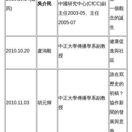
吳介民
中國研究中心(CfCC)副
四)
一個觀
主任2003-05、主任
念的誕
2005-07
生
健康促
中正大學傳播學系副教
2010.10.20
盧鴻毅
進與社
授
區
誰在寫
歷史的
初稿？
中正大學傳播學系副教
2010.11.03
胡元輝
協作新
授
聞的發
展與意
義