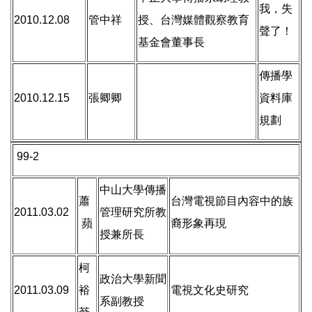
我，失
2010.12.08
管中祥
授、台灣媒體觀察教育
聲了！
基金會董事長
傳播學
2010.12.15
張卿卿
資料庫
規劃
99-2
中山大學傳播
蕭
台灣電視節目內容中的族
2011.03.02
管理研究所教
蘋
裔形象再現
授兼所長
柯
政治大學新聞
2011.03.09
裕
電視文化史研究
系副教授