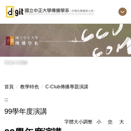
跳
到
主
要
內
容
區
CCU COM
首頁
教學特色
C-Club傳播專題演講
:::
99學年度演講
字體大小調整
小
中
大