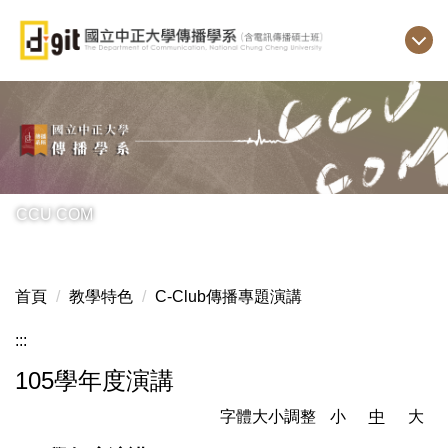
跳
到
主
要
內
容
區
CCU COM
首頁
教學特色
C-Club傳播專題演講
:::
105學年度演講
字體大小調整
小
中
大