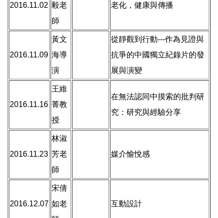
2016.11.02
毅老
老化，健康與傳播
師
黃文
從靜觀到行動---作為見證與
2016.11.09
海導
抗爭的中國獨立紀錄片的發
演
展與演變
王維
在無法認同中摸索的批判研
2016.11.16
菁教
究：研究與經驗分享
授
林淑
2016.11.23
芳老
媒介愉悅感
師
宋倩
2016.12.07
如老
互動設計