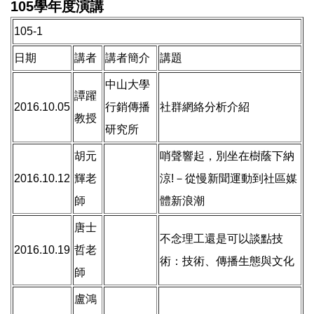
105學年度演講
105-1
日期
講者
講者簡介
講題
中山大學
譚躍
2016.10.05
行銷傳播
社群網絡分析介紹
教授
研究所
胡元
哨聲響起，別坐在樹蔭下納
2016.10.12
輝老
涼!－從慢新聞運動到社區媒
師
體新浪潮
唐士
不念理工還是可以談點技
2016.10.19
哲老
術：技術、傳播生態與文化
師
盧鴻