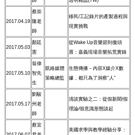
師
透明雜誌(TW)
蔡崇
移民/工記錄片的產製過程與
2017.04.19
隆老
現實挑戰
師
顏廷
從Wake Up音樂節到傲頭
2017.05.03
憲
厝：嘉義現場音樂拓荒實錄
翁偉
凱絡媒體
生態傳播－內容X媒介X數
2017.05.10
智先
策略總監
據，都只為了洞察"人"
生
劉駿
清談實驗之二：從假新聞/假
2017.05.17
州老
理論/假意識形態談起
師
蔡宜
美國求學與教學經驗分享：
2017.06.07
君老