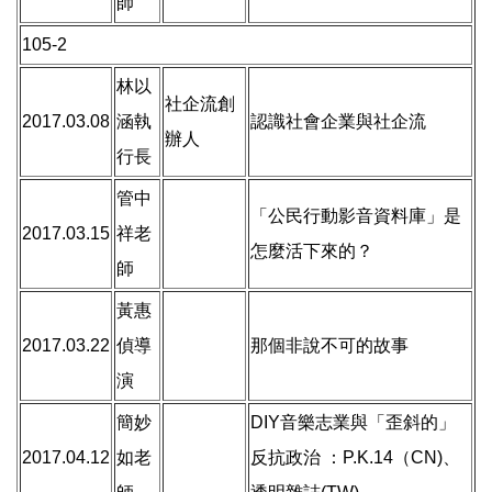
師
105-2
林以
社企流創
2017.03.08
涵執
認識社會企業與社企流
辦人
行長
管中
「公民行動影音資料庫」是
2017.03.15
祥老
怎麼活下來的？
師
黃惠
2017.03.22
偵導
那個非說不可的故事
演
簡妙
DIY音樂志業與「歪斜的」
2017.04.12
如老
反抗政治 ：P.K.14（CN)、