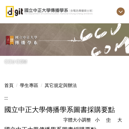
跳
到
主
要
內
容
區
CCU COM
首頁
學生專區
其它規定與辦法
:::
國立中正大學傳播學系圖書採購要點
字體大小調整
小
中
大