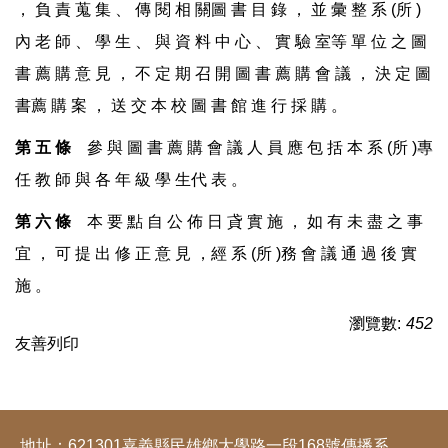
， 負 責 蒐 集 、 傳 閱 相 關圖 書 目 錄 ， 並 彙 整 系 (所 )
內 老 師 、 學 生 、 與 資 料 中 心 、 實 驗 室等 單 位 之 圖
書 薦 購 意 見 ， 不 定 期 召 開 圖 書 薦 購 會 議 ， 決 定 圖
書薦 購 案 ， 送 交 本 校 圖 書 館 進 行 採 購 。
第
五
條
參 與 圖 書 薦 購 會 議 人 員 應 包 括 本 系 (所 )專
任 教 師 與 各 年 級 學 生代 表 。
第
六
條
本 要 點 自 公 佈 日 貣 實 施 ， 如 有 未 盡 之 事
宜 ， 可 提 出 修 正 意 見 ，經 系 (所 )務 會 議 通 過 後 實
施 。
瀏覽數:
452
友善列印
地址：621301嘉義縣民雄鄉大學路一段168號傳播系