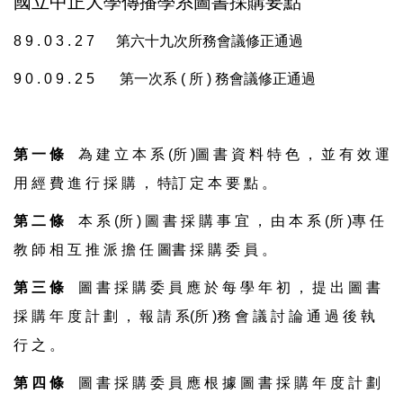
國立中正大學傳播學系圖書採購要點
8 9 . 0 3 . 2 7 第六十九次所務會議修正通過
9 0 . 0 9 . 2 5 第一次系 ( 所 ) 務會議修正通過
第
一
條
為 建 立 本 系 (所 )圖 書 資 料 特 色 ， 並 有 效 運
用 經 費 進 行 採 購 ， 特訂 定 本 要 點 。
第
二
條
本 系 (所 ) 圖 書 採 購 事 宜 ， 由 本 系 (所 )專 任
教 師 相 互 推 派 擔 任 圖書 採 購 委 員 。
第
三
條
圖 書 採 購 委 員 應 於 每 學 年 初 ， 提 出 圖 書
採 購 年 度 計 劃 ， 報 請 系(所 )務 會 議 討 論 通 過 後 執
行 之 。
第
四
條
圖 書 採 購 委 員 應 根 據 圖 書 採 購 年 度 計 劃