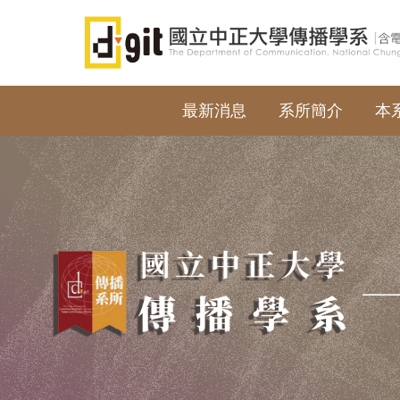
跳
到
主
要
內
最新消息
系所簡介
本
容
區