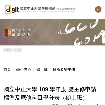
跳
到
主
要
內
容
區
CCU COM
首頁
學生專區
碩士班
輔所＆雙主修
:::
國立中正大學 109 學年度 雙主修申請
標準及應修科目學分表（碩士班）