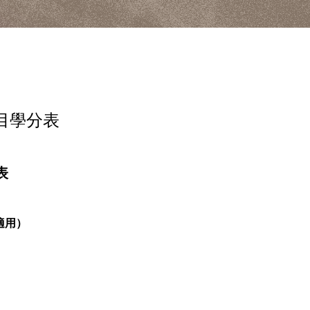
目學分表
表
適用）