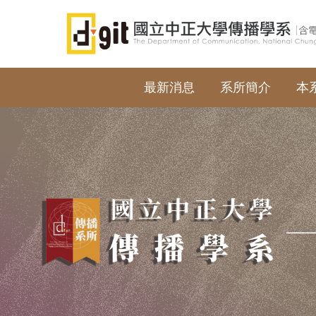
跳
到
主
要
內
最新消息
系所簡介
本
容
區