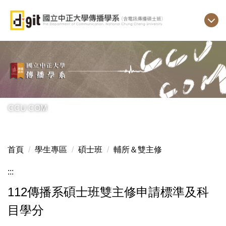
跳
到
主
要
內
容
區
CCU COM
首頁
學生專區
碩士班
輔所＆雙主修
:::
112傳播系碩士班雙主修申請標準及科
目學分