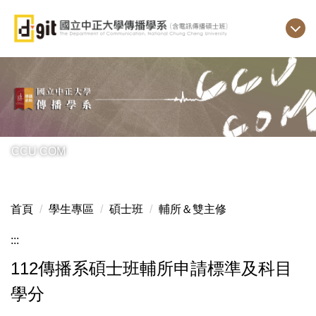
跳
到
主
要
內
容
區
CCU COM
首頁
學生專區
碩士班
輔所＆雙主修
:::
112傳播系碩士班輔所申請標準及科目
學分