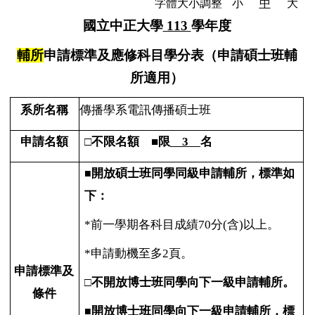
字體大小調整
小
中
大
國立中正大學
113
學年度
輔所
申請標準及應修科目學分表（申請碩士班輔
所適用）
系所名稱
傳播學系電訊傳播碩士班
申請名額
□不限名額 ■限
3
名
開放碩士班同學同級申請輔所，標準如
■
下：
*
前一學期各科目成績70分(含)以上。
*
申請動機至多2頁。
申請標準及
不開放博士班同學向下一級申請輔所。
□
條件
開放博士班同學向下一級申請輔所，標
■