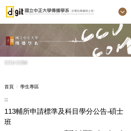
跳
到
主
要
內
容
區
CCU COM
首頁
學生專區
:::
113輔所申請標準及科目學分公告-碩士
班