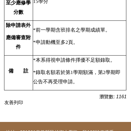
15
學分
至少應修學
分數
除申請表外
*
前一學期含班排名之學期成績單。
應備審查附
*
申請動機至多2頁。
件
*
本系得視申請條件擇優不足額錄取。
備 註
*
錄取名額若於第1學期額滿，第2學期即
公告不再受理申請。
瀏覽數:
1161
友善列印