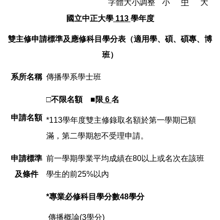
字體大小調整
小
中
大
國立中正大學
113
學年度
雙主修
申請標準及應修科目學分表（適用學、碩、碩專、博
班）
系所名稱
傳播學系學士班
□
不限名額 ■限
6
名
申請名額
*113學年度雙主修錄取名額於第一學期已額
滿，第二學期恕不受理申請。
申請標準
前一學期學業平均成績在80以上或名次在該班
及條件
學生的前25%以內
*
專業必修科目學分數48學分
傳播概論(3學分)