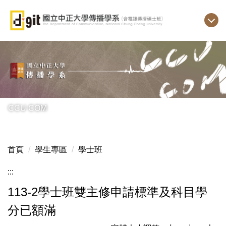
跳
到
主
要
內
容
區
CCU COM
首頁
學生專區
學士班
:::
113-2學士班雙主修申請標準及科目學
分已額滿