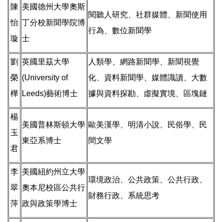
陳
美國德州大學奧斯
閱聽人研究、社群媒體、新聞使用
怡
丁分校新聞學院博
行為、數位新聞學
璇
士
劉
英國里茲大學
人類學、網路新聞學、新聞視覺
榮
(University of
化、資料新聞學、媒體識讀、大數
樺
Leeds)藝術博士
據與資料探勘、虛擬實境、區塊鏈
楊
美國普林斯頓大學
歐美漢學、明清小說、民俗學、民
玉
東亞系博士
間文學
君
李
美國紐約州立大學
環境政治、公共政策、公共行政、
翠
奧本尼校區公共行
財務行政、系統思考
萍
政與政策學博士