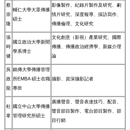
蔡
影像製作、紀錄片製作及研究、劇
輔仁大學大眾傳播
崇
情片研究、深度報導、採訪寫作、
碩士
隆
傳播倫理、文化研究
張
文化創意（影視）產業研究、國際
國立政治大學新聞
時
傳播、傳播政治經濟學、新媒介理
學系博士
健
論
吳
銘傳大學傳播管理
政
所EMBA 碩士在職
攝影、資深攝影記者
龍
專班
廣播聲音、聲音表達技巧、配音、
杜
國立中山大學傳播
聲音節目製作、電台節目製作、節
韋
管理研究所碩士
目行銷