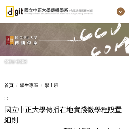
跳
到
主
要
內
容
區
CCU COM
首頁
學生專區
學士班
:::
國立中正大學傳播在地實踐微學程設置
細則