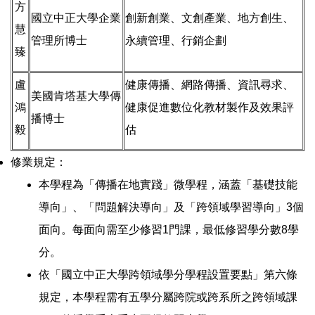
方
國立中正大學企業
創新創業、文創產業、地方創生、
慧
管理所博士
永續管理、行銷企劃
臻
盧
健康傳播、網路傳播、資訊尋求、
美國肯塔基大學傳
鴻
健康促進數位化教材製作及效果評
播博士
毅
估
修業規定：
本學程為「傳播在地實踐」微學程，涵蓋「基礎技能
導向」、「問題解決導向」及「跨領域學習導向」3個
面向。每面向需至少修習1門課，最低修習學分數8學
分。
依「國立中正大學跨領域學分學程設置要點」第六條
規定，本學程需有五學分屬跨院或跨系所之跨領域課