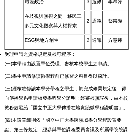
環境政治
3
選修
李翠萍
在歧視與無視之間：移民工
2
通識
蔡崇隆
多元文化觀察與人權探索
ESG與地方創生
2
通識
方慧臻
受理申請之資格規定及核可程序：
(一)本學程由設置單位受理、審核本校學生之申請。
(二)學生申請修讀微學程前已修習之科目得以採計。
(三)經核准修讀本學分學程之學生，於完成修業規定後，得
向傳播學系申請核發學程學分證明；經審核無誤後，由本校
教務處發給「國立中正大學傳播在地實踐微學程證明書」。
(四)本設置細則依「國立中正大學跨領域學分學程設置要
點」第三條規定，經參與單位課程委員會議及所屬學院院課