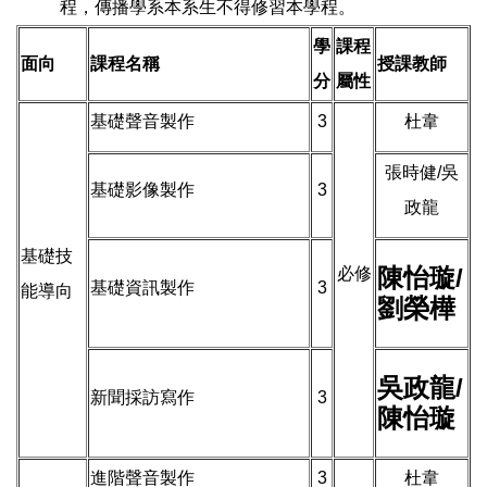
程，傳播學系本系生不得修習本學程。
學
課程
面向
課程名稱
授課教師
分
屬性
基礎聲音製作
3
杜韋
張時健/吳
基礎影像製作
3
政龍
基礎技
陳怡璇/
必修
基礎資訊製作
3
能導向
劉榮樺
吳政龍/
新聞採訪寫作
3
陳怡璇
進階聲音製作
3
杜韋