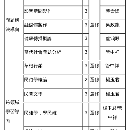
影音新聞製作
3
蔡崇隆
問題解
融媒體製作
3
選修
吳政龍
決導向
健康傳播概論
3
盧鴻毅
當代社會問題分析
3
管中祥
草根行銷
3
選修
管中祥
民俗學概論
2
選修
楊玉君
民間文學
3
選修
楊玉君
跨領域
楊玉君/管
學習導
民雄學，學民雄
3
選修
中祥
向