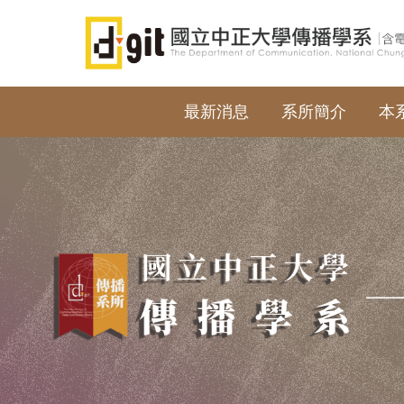
跳
到
主
要
內
最新消息
系所簡介
本
容
區