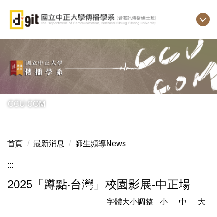
跳
到
主
要
內
容
區
CCU COM
首頁
最新消息
師生頻導News
:::
2025「蹲點‧台灣」校園影展-中正場
字體大小調整
小
中
大