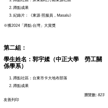
蹲點成果
紀錄片：《
東源·照服員，Masalu
》
※獲2024「蹲點‧台灣」大賞獎
第二組：
學生姓名：郭宇媃（中正大學 勞工關
係學系）
蹲點社區：台東市卡大地布部落
蹲點成果
瀏覽數:
823
友善列印