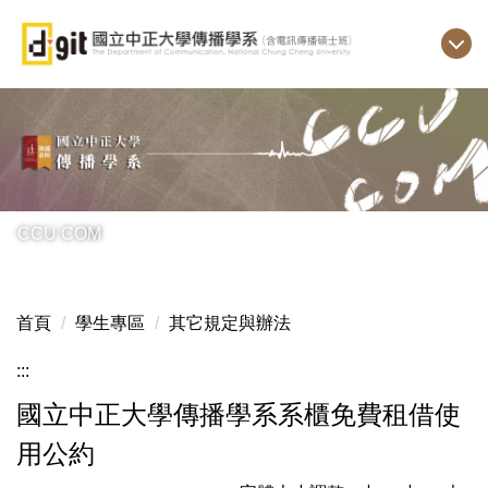
跳
到
主
要
內
容
區
CCU COM
首頁
學生專區
其它規定與辦法
:::
國立中正大學傳播學系系櫃免費租借使
用公約