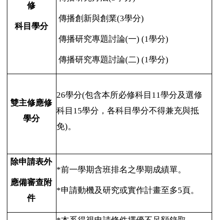
修
傳播創新與創業(3學分)
科目學分
傳播研究專題討論
(
一
)
(1
學分
)
傳播研究專題討論
(
二
)
(1
學分
)
26
學分(包含本所必修科目11學分及選修
雙主修應修
科目15學分，各科目學分不得兼充與抵
學分
免)。
除申請表外
*
前一學期含班排名之學期成績單。
應備審查附
*
申請動機及研究或實作計畫至多5頁。
件