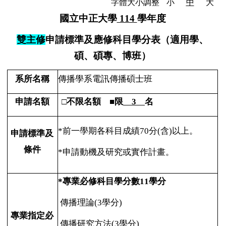
字體大小調整
小
中
大
國立中正大學
114
學年度
雙主修
申請標準及應修科目學分表（適用學、
碩、碩專、博班）
系所名稱
傳播學系電訊傳播碩士班
申請名額
□
不限名額 ■限
3
名
*
前一學期各科目成績70分(含)以上。
申請標準及
條件
*
申請動機及研究或實作計畫。
*
專業必修科目學分數11學分
傳播理論(3學分)
專業指定必
傳播研究方法(3學分)