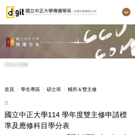
跳
到
主
要
內
容
區
CCU COM
首頁
學生專區
碩士班
輔所＆雙主修
:::
國立中正大學114 學年度雙主修申請標
準及應修科目學分表