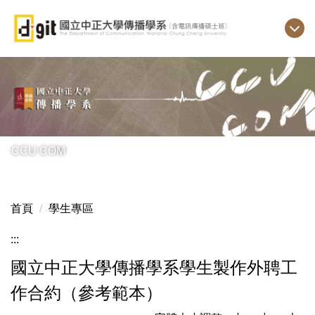
跳
到
主
要
內
容
區
CCU COM
首頁
學生專區
:::
國立中正大學傳播學系學生製作外聘工
作合約（參考範本）