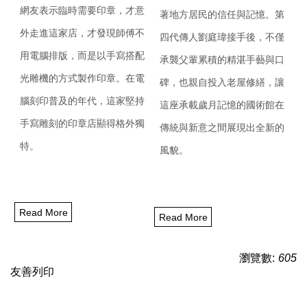
網友表示臨時需要印章，
才意
著地方居民的信任與記憶。
第
外走進這家店，才發現師傅不
四代傳人劉庭瑋接手後，不僅
用電腦排版，
而是以手寫搭配
承襲父輩累積的精湛手藝與口
光雕機的方式製作印章。在電
碑，
也親自投入老屋修繕，
讓
腦刻印普及的年代，
這家堅持
這座承載歲月記憶的國術館在
手寫雕刻的印章店顯得格外獨
傳統與新意之間展現出全新的
特。
風貌。
Read More
Read More
瀏覽數:
605
友善列印