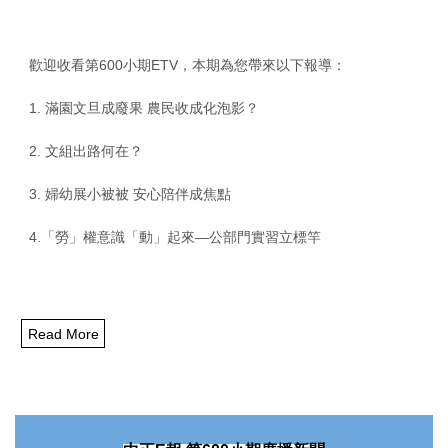
歡迎收看第
600
小期
ETV
，本期為您帶來以下報導：
1.
滿園文旦成廢果
農民收成化泡影？
2.
文組出路何在？
3.
婦幼展小被被
安心陪伴成焦點
4.
「勞」權意識「動」起來
—
公部門實習立標竿
Read More