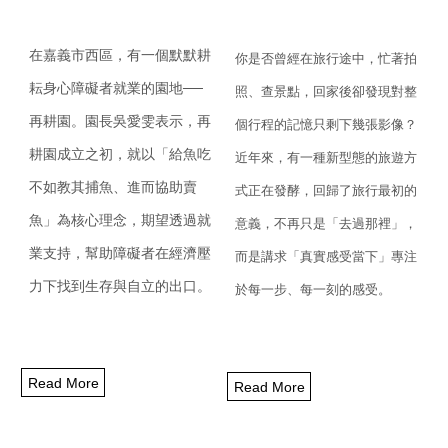
在嘉義市西區，有一個默默耕
你是否曾經在旅行途中，忙著拍
耘身心障礙者就業的園地
──
照、查景點，
回家後卻發現對整
再耕園。
園長吳愛雯表示，再
個行程的記憶只剩下幾張影像？
耕園成立之初，就以「給魚吃
近年來，
有一種新型態的旅遊方
不如教其捕魚、
進而協助賣
式正在發酵，回歸了旅行最初的
魚」為核心理念，期望透過就
意義，
不再只是「去過那裡」，
業支持，
幫助障礙者在經濟壓
而是講求「真實感受當下」專注
力下找到生存與自立的出口。
於每一步、
每一刻的感受。
Read More
Read More