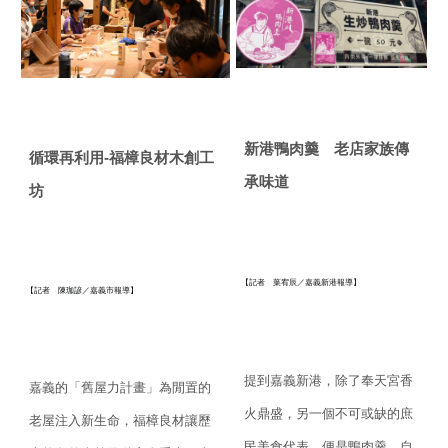
新港鴨肉羹 老店家族傳
循環再利用
-
福樟良材木創工
承味道
坊
【記者 葉宥辰／嘉義新港報導】
【記者 陳珈諺／嘉義市報導】
提到嘉義新港，除了奉天宮香
嘉義的「舊屋力計畫」為閒置的
火鼎盛，
另一個不可或缺的庶
老屋注入新生命，
福樟良材讓歷
民美食代表，便是鴨肉羹。
自