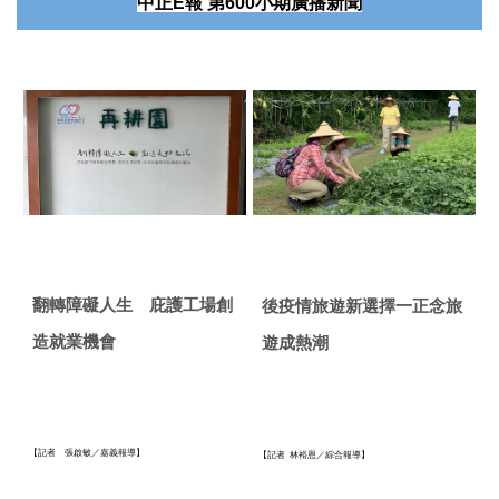
中正
E
報
第
600
小期廣播新聞
翻轉障礙人生 庇護工場創
後疫情旅遊新選擇一正念旅
造就業機會
遊成熱潮
【記者 張啟敏／嘉義報導】
【記者
林裕恩／綜合報導】