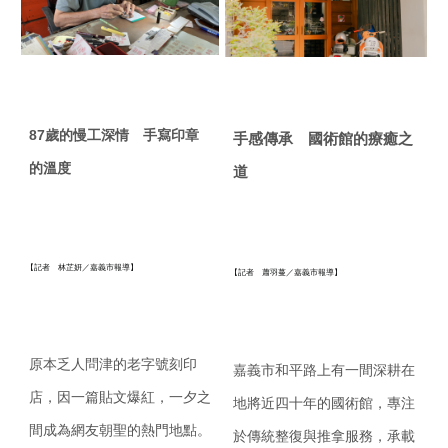
87
歲的慢工深情 手寫印章
手感傳承 國術館的療癒之
的溫度
道
【記者 林芷妍／嘉義市報導】
【記者 蕭羽蔓／嘉義市報導】
原本乏人問津的老字號刻印
嘉義市和平路上有一間深耕在
店，因一篇貼文爆紅，
一夕之
地將近四十年的國術館，
專注
間成為網友朝聖的熱門地點。
於傳統整復與推拿服務，承載