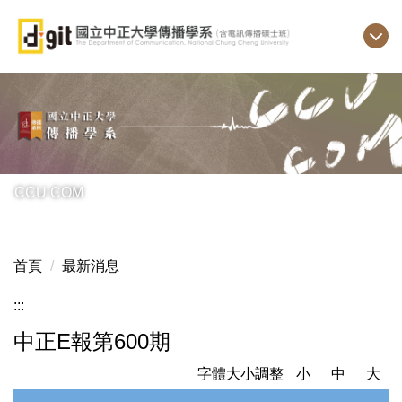
跳
到
主
要
內
容
區
CCU COM
首頁
最新消息
:::
中正E報第600期
字體大小調整
小
中
大