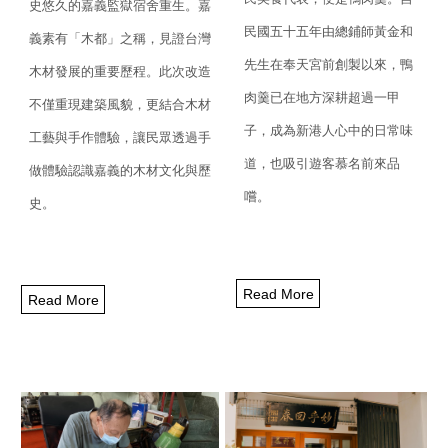
史悠久的嘉義監獄宿舍重生。嘉
民國五十五年由總鋪師黃金和
義素有「木都」之稱，
見證台灣
先生在奉天宮前創製以來，
鴨
木材發展的重要歷程。此次改造
肉羹已在地方深耕超過一甲
不僅重現建築風貌，
更結合木材
子，成為新港人心中的日常味
工藝與手作體驗，
讓民眾透過手
道，
也吸引遊客慕名前來品
做體驗認識嘉義的木材文化與歷
嚐。
史。
Read More
Read More