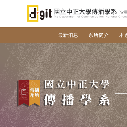
跳
到
主
要
內
最新消息
系所簡介
本
容
區