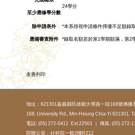
24學分
至少應修學分數
除申請表外
*本系得視申請條件擇優不足額錄
應備審查附件
*錄取名額若於第1學期額滿，第
友善列印
地址：621301嘉義縣民雄鄉大學路一段168號傳播
168, University Rd., Min-Hsiung Chia-Yi 621301, T
電話: (05) 272-0411 Ext.22501 ｜ 傳真: (05) 272-
院辦公室：社科院一館2樓R212