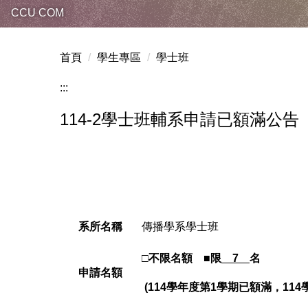
CCU COM
首頁
學生專區
學士班
:::
114-2學士班輔系申請已額滿公告
系所名稱
傳播學系學士班
□
不限名額
■
限
7
名
申請名額
(114
學年度第1學期已額滿，114