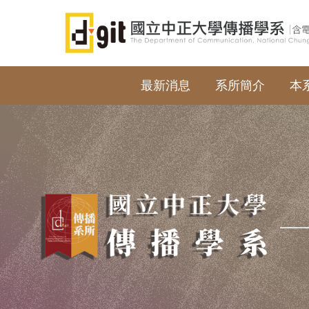
跳
到
主
要
內
最新消息
系所簡介
本
容
區