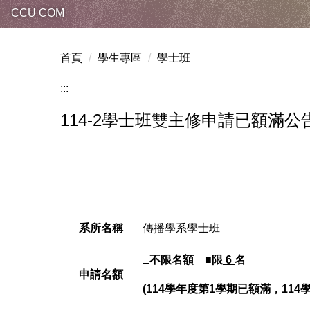
CCU COM
首頁
學生專區
學士班
:::
114-2學士班雙主修申請已額滿公
系所名稱
傳播學系學士班
□
不限名額 ■限
6
名
申請名額
(114
學年度第1學期已額滿，114