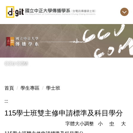
跳
到
主
要
內
容
區
CCU COM
首頁
學生專區
學士班
:::
115學士班雙主修申請標準及科目學分
字體大小調整
小
中
大