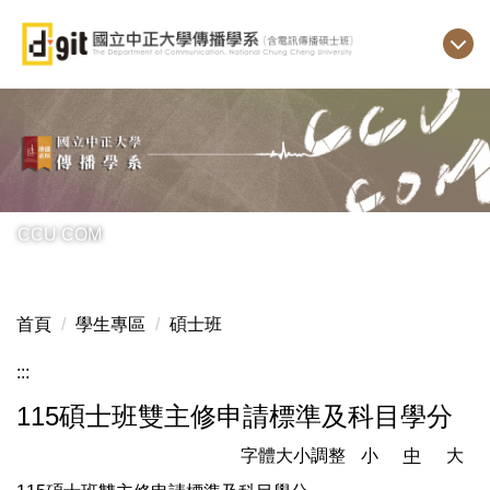
跳
到
主
要
內
容
區
CCU COM
首頁
學生專區
碩士班
:::
115碩士班雙主修申請標準及科目學分
字體大小調整
小
中
大