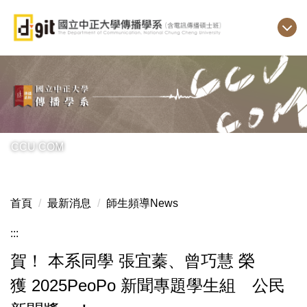
跳
到
主
要
內
容
區
CCU COM
首頁
最新消息
師生頻導News
:::
賀！ 本系同學 張宜蓁、曾巧慧 榮
獲 2025PeoPo 新聞專題學生組 公民